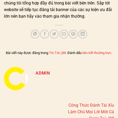
chúng tôi tổng hợp đầy đủ trong bài viết bên trên. Sắp tới
website sẽ tiếp tục đăng tải banner của các sự kiện ưu đãi
lớn nên bạn hãy vào tham gia nhận thưởng.
Bài viết này được đăng trong
Tin Tức j88
. Đánh dấu
liên kết thường trực
.
ADMIN
Công Thức Đánh Tài Xỉu
Làm Chủ Mọi Lời Mời Cá