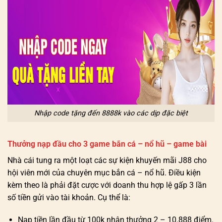
Nhập code tặng đến 8888k vào các dịp đặc biệt
Thưởng nạp đầu cho 3 game bắn cá – nổ hũ – game bài
Nhà cái tung ra một loạt các sự kiện khuyến mãi J88 cho
hội viên mới của chuyên mục bắn cá – nổ hũ. Điều kiện
kèm theo là phải đặt cược với doanh thu hợp lệ gấp 3 lần
số tiền gửi vào tài khoản. Cụ thể là:
Nạp tiền lần đầu từ 100k nhận thưởng 2 – 10.888 điểm.