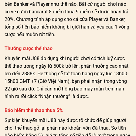
bên Banker và Player như thế nào. Bất cứ người chơi nào
có vé cược baccarat 8 điểm thua 9 điểm sẽ được hoàn trả
20%. Chương trình áp dụng cho cả cửa Player và Banker,
tổng số tiền bảo hiểm không bị giới hạn và yêu cầu 1 vòng
cược nếu muốn rút tiền.
Thưởng cược thể thao
Khuyến mãi J88 áp dụng khi người chơi có tích luỹ cược
thể thao trong ngày từ 500k trở lên, phần thưởng cao nhất
lên đến 2888k. Hệ thống sẽ tất toán hàng ngày lúc 13h00-
15h00 GMT +7 (Giờ Việt Nam), bạn phải nhận trong vòng
22 giờ sau đó. Chỉ cần mở hồng bao may mắn trên màn
hình ra rồi click “Nhận thưởng” là được.
Bảo hiểm thể thao thua 5%
Sự kiện khuyến mãi J88 này được tổ chức để giúp người
chơi thể thao gỡ lại phần nào khoản vốn đã thua. Số tiền
bảo hiểm bằng 5% giá trị tổng số tiền đã lỗ mất trong ngày,