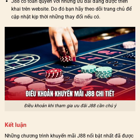
J88 có toàn quyền với những ưu đãi đang được triển
khai trên website. Do đó bạn hãy theo dõi trang chủ để
cập nhật kịp thời những thay đổi nếu có.
Điều khoản khi tham gia ưu đãi J88 cần chú ý
Kết luận
Những chương trình khuyến mãi J88 nổi bật nhất đã được