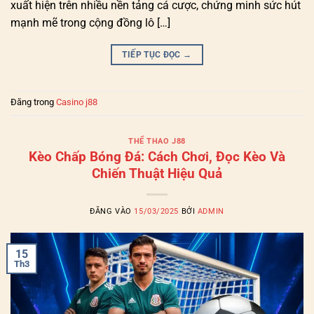
xuất hiện trên nhiều nền tảng cá cược, chứng minh sức hút
mạnh mẽ trong cộng đồng lô […]
TIẾP TỤC ĐỌC
→
Đăng trong
Casino j88
THỂ THAO J88
Kèo Chấp Bóng Đá: Cách Chơi, Đọc Kèo Và
Chiến Thuật Hiệu Quả
ĐĂNG VÀO
15/03/2025
BỞI
ADMIN
15
Th3