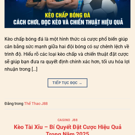
Kèo chấp bóng đá là một hình thức cá cược phổ biến giúp
cân bằng sức mạnh giữa hai đội bóng có sự chênh lệch về
trình độ. Hiểu rõ các loại kèo chấp và chiến thuật đặt cược
sẽ giúp bạn đưa ra quyết định chính xác hơn, tối ưu hóa lợi
nhuận trong […]
TIẾP TỤC ĐỌC
→
Đăng trong
Thể Thao J88
CASINO J88
Kèo Tài Xỉu – Bí Quyết Đặt Cược Hiệu Quả
Trong Năm 2025