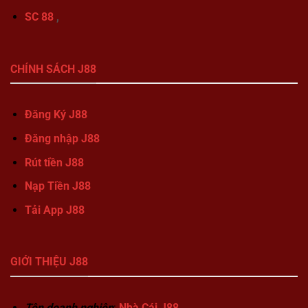
SC 88
,
CHÍNH SÁCH J88
Đăng Ký J88
Đăng nhập J88
Rút tiền J88
Nạp Tiền J88
Tải App J88
GIỚI THIỆU J88
Tên doanh nghiệp
:
Nhà Cái J88