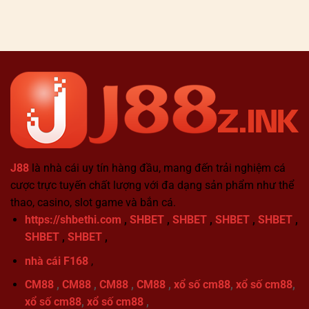
J88
là nhà cái uy tín hàng đầu, mang đến trải nghiệm cá
cược trực tuyến chất lượng với đa dạng sản phẩm như thể
thao, casino, slot game và bắn cá.
https://shbethi.com
,
SHBET
,
SHBET
,
SHBET
,
SHBET
,
SHBET
,
SHBET
,
nhà cái F168
,
CM88
,
CM88
,
CM88
,
CM88
,
xổ số cm88
,
xổ số cm88
,
xổ số cm88
,
xổ số cm88
,