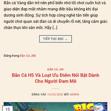
Bắn cá Vàng dần trở nên phổ biến nhờ lối chơi cuốn hút và
giao diện đẹp mắt nhằm mang đến bầu không khí đại
dương sinh động. Sự tích hợp công nghệ tân tiến giúp
người chơi quan sát đàn cá di chuyển rõ nét, tăng cảm giác
chân thực khi săn mồi. Hãy […]
TIẾP TỤC ĐỌC
→
Đăng trong
Bắn Cá J88
BẮN CÁ J88
Bắn Cá H5 Và Loạt Ưu Điểm Nổi Bật Dành
Cho Người Đam Mê
ĐĂNG VÀO
15/03/2025
BỞI
ADMIN
15