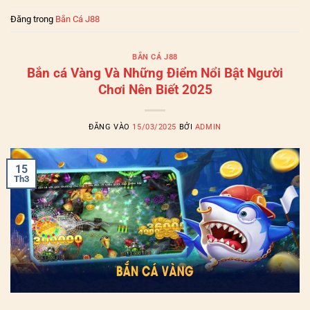
Đăng trong
Bắn Cá J88
BẮN CÁ J88
Bắn cá Vàng Và Những Điểm Nổi Bật Người
Chơi Nên Biết 2025
ĐĂNG VÀO
15/03/2025
BỞI
ADMIN
15
Th3