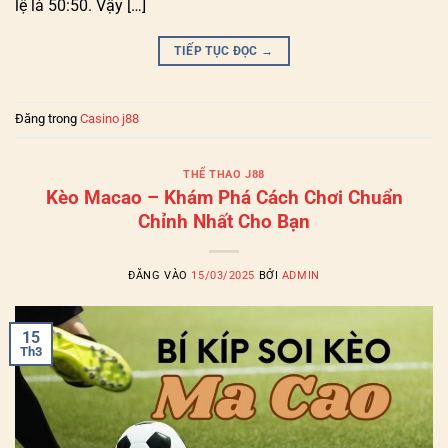
lệ là 50:50. Vậy […]
TIẾP TỤC ĐỌC
→
Đăng trong
Casino j88
THỂ THAO J88
Kèo Macao – Khám Phá Cách Chơi Chuẩn
Chỉnh Nhất Cho Bạn
ĐĂNG VÀO
15/03/2025
BỞI
ADMIN
15
Th3