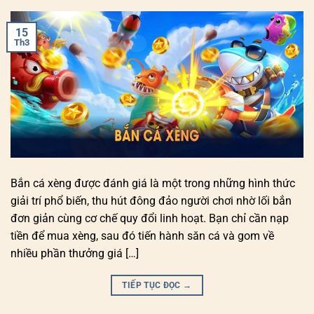
15
Th3
Bắn cá xèng được đánh giá là một trong những hình thức
giải trí phổ biến, thu hút đông đảo người chơi nhờ lối bắn
đơn giản cùng cơ chế quy đổi linh hoạt. Bạn chỉ cần nạp
tiền để mua xèng, sau đó tiến hành săn cá và gom về
nhiều phần thưởng giá […]
TIẾP TỤC ĐỌC
→