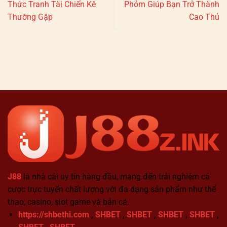
Thức Tranh Tài Chiến Kê
Phỏm Giúp Bạn Trở Thành
Thường Gặp
Cao Thủ
J88
là nhà cái uy tín hàng đầu, mang đến trải nghiệm cá
cược trực tuyến chất lượng với đa dạng sản phẩm như thể
thao, casino, slot game và bắn cá.
https://shbethi.com
,
SHBET
,
SHBET
,
SHBET
,
SHBET
,