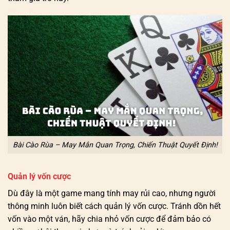
Bài Cào Rùa – May Mắn Quan Trọng, Chiến Thuật Quyết Định!
Quản lý vốn cược
Dù đây là một game mang tính may rủi cao, nhưng người
thông minh luôn biết cách quản lý vốn cược. Tránh dồn hết
vốn vào một ván, hãy chia nhỏ vốn cược để đảm bảo có