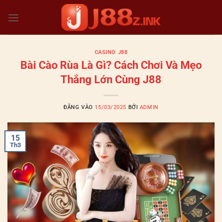
Bỏ
qua
nội
dung
CASINO J88
Bài Cào Rùa Là Gì? Cách Chơi Và Mẹo
Thắng Lớn Cùng J88
ĐĂNG VÀO
15/03/2025
BỞI
ADMIN
15
Th3