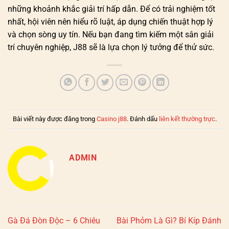
những khoảnh khắc giải trí hấp dẫn. Để có trải nghiệm tốt
nhất, hội viên nên hiểu rõ luật, áp dụng chiến thuật hợp lý
và chọn sòng uy tín. Nếu bạn đang tìm kiếm một sân giải
trí chuyên nghiệp, J88 sẽ là lựa chọn lý tưởng để thử sức.
Bài viết này được đăng trong
Casino j88
. Đánh dấu
liên kết thường trực
.
ADMIN
Gà Đá Đòn Độc – 6 Chiêu
Bài Phỏm Là Gì? Bí Kíp Đánh