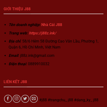
GIỚI THIỆU J88
Tên doanh nghiệp
:
Nhà Cái J88
Trang web:
https://j88z.ink/
Địa chỉ
: 58/6 Hẻm 58 Đường Cao Văn Lầu, Phường 1,
Quận 6, Hồ Chí Minh, Việt Nam
Email
:
j88z.ink@gmail.com
Điện thoại
: 0889910032
LIÊN KẾT J88
#j88 #trangchu_ j88 #dang_ky_ j88