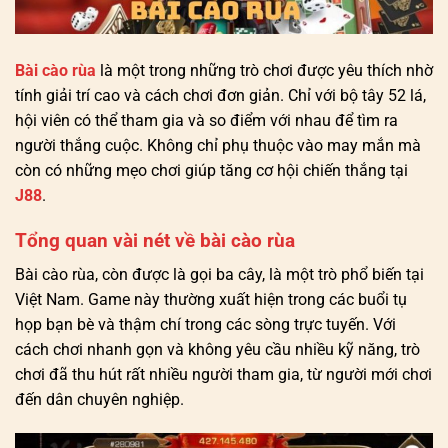
Bài cào rùa
là một trong những trò chơi được yêu thích nhờ
tính giải trí cao và cách chơi đơn giản. Chỉ với bộ tây 52 lá,
hội viên có thể tham gia và so điểm với nhau để tìm ra
người thắng cuộc. Không chỉ phụ thuộc vào may mắn mà
còn có những mẹo chơi giúp tăng cơ hội chiến thắng tại
J88
.
Tổng quan vài nét về bài cào rùa
Bài cào rùa, còn được là gọi ba cây, là một trò phổ biến tại
Việt Nam. Game này thường xuất hiện trong các buổi tụ
họp bạn bè và thậm chí trong các sòng trực tuyến. Với
cách chơi nhanh gọn và không yêu cầu nhiều kỹ năng, trò
chơi đã thu hút rất nhiều người tham gia, từ người mới chơi
đến dân chuyên nghiệp.